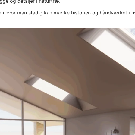
gge og detaljer i naturtræ.
men hvor man stadig kan mærke historien og håndværket i hv