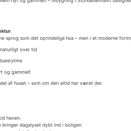
ektur
.
amme sprog som det oprindelige hus – men i et moderne form
aturligt over tid
nduesrytme
nyt og gammelt
 del af huset – som om den altid har været der.
od haven.
bringer dagslyset dybt ind i boligen.