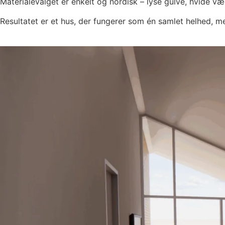
Materialevalget er enkelt og nordisk – lyse gulve, hvide væ
Resultatet er et hus, der fungerer som én samlet helhed, 