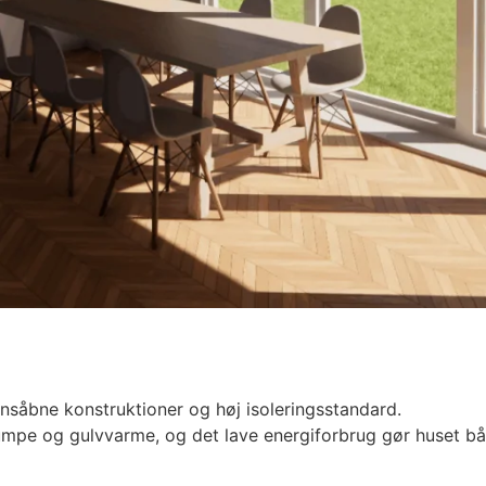
onsåbne konstruktioner og høj isoleringsstandard.
umpe og gulvvarme, og det lave energiforbrug gør huset b